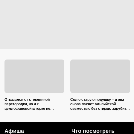
Отказался от стеклянной
Солю старую подушку – и она
перегородки, но и к
снова пахнет альпийской
целлофановой шторке не
свежестью без стирки: зарубите
вернусь: от брызг в ванной в
на носу простую хитрость от
2026 году спасает такой вариант
желтых пятен
Афиша
Что посмотреть