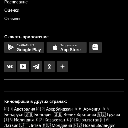
Расписание
Оценки
Отзывы
Скачать приложение
Google Play
App Store
Киноафиша в других странах:
🇦🇺
Австралия
🇦🇿
Азербайджан
🇦🇲
Армения
🇧🇾
Беларусь
🇧🇬
Болгария
🇬🇧
Великобритания
🇬🇪
Грузия
🇮🇸
Исландия
🇰🇿
Казахстан
🇰🇬
Кыргызстан
🇱🇻
Латвия
🇱🇹
Литва
🇲🇩
Молдавия
🇳🇿
Новая Зеландия