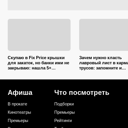
Скупаю в Fix Price крышки
Зачем нужно класть
для закаток, но банки ими не
лавровый лист в карм
закрываю: нашла 5+
трусов: запомните и
полезных применений для
незамужним подругам
дома и радуюсь
расскажите
Афиша
Что посмотреть
В прокате
Подборки
Кинотеатры
Премьеры
Премьеры
Рейтинги