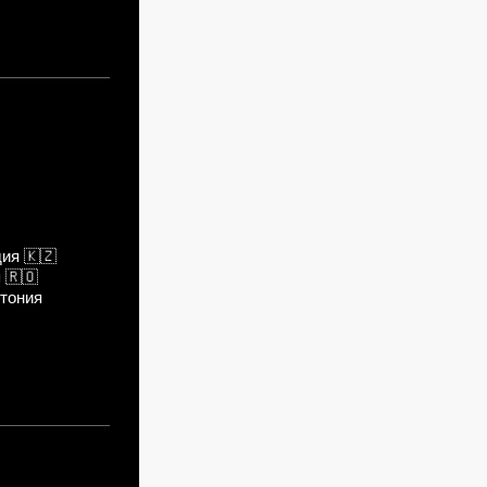
дия
🇰🇿
я
🇷🇴
тония