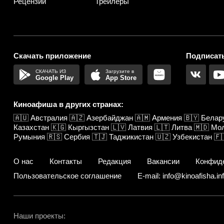
Рецензии
Трейлеры
Скачать приложение
Подписать
Google Play
App Store
Киноафиша в других странах:
🇦🇺
Австралия
🇦🇿
Азербайджан
🇦🇲
Армения
🇧🇾
Белар
Казахстан
🇰🇬
Кыргызстан
🇱🇻
Латвия
🇱🇹
Литва
🇲🇩
Мо
Румыния
🇷🇸
Сербия
🇹🇯
Таджикистан
🇺🇿
Узбекистан
🇫
О нас
Контакты
Редакция
Вакансии
Конфид
Пользовательское соглашение
E-mail: info@kinoafisha.in
Наши проекты: