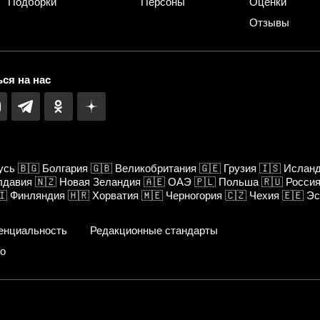
Подборки
Персоны
Оценки
Отзывы
ся на нас
усь
🇧🇬
Болгария
🇬🇧
Великобритания
🇬🇪
Грузия
🇮🇸
Ислан
лдавия
🇳🇿
Новая Зеландия
🇦🇪
ОАЭ
🇵🇱
Польша
🇷🇺
Росси
🇮
Финляндия
🇭🇷
Хорватия
🇲🇪
Черногория
🇨🇿
Чехия
🇪🇪
Эс
енциальность
Редакционные стандарты
fo