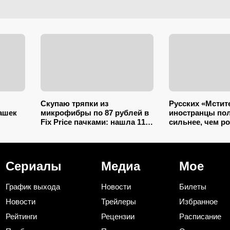
Скупаю тряпки из
Русских «Мстит
ашек
микрофибры по 87 рублей в
иностранцы по
Fix Price пачками: нашла 11+
сильнее, чем р
применений для дома и
фильм почти п
дачи, и ни одно не связано с
шедевр Marvel, 
уборкой
что даже хорош
Сериалы
Медиа
Мое
График выхода
Новости
Билеты
Новости
Трейлеры
Избранное
Рейтинги
Рецензии
Расписание