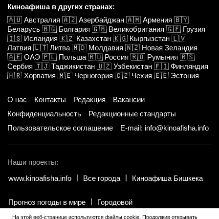
Киноафиша в других странах:
🇦🇺
Австралия
🇦🇿
Азербайджан
🇦🇲
Армения
🇧🇾
Беларусь
🇧🇬
Болгария
🇬🇧
Великобритания
🇬🇪
Грузия
🇮🇸
Исландия
🇰🇿
Казахстан
🇰🇬
Кыргызстан
🇱🇻
Латвия
🇱🇹
Литва
🇲🇩
Молдавия
🇳🇿
Новая Зеландия
🇦🇪
ОАЭ
🇵🇱
Польша
🇷🇺
Россия
🇷🇴
Румыния
🇷🇸
Сербия
🇹🇯
Таджикистан
🇺🇿
Узбекистан
🇫🇮
Финляндия
🇭🇷
Хорватия
🇲🇪
Черногория
🇨🇿
Чехия
🇪🇪
Эстония
О нас
Контакты
Редакция
Вакансии
Конфиденциальность
Редакционные стандарты
Пользовательское соглашение
E-mail: info@kinoafisha.info
Наши проекты:
www.kinoafisha.info
Все города
Киноафиша Бишкека
Прогноз погоды в мире
Городовой
На этой веб-странице используются файлы cookie. Продолжив открывать