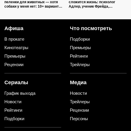
пеленки для животных — хотя
сложится жизнь: психолог
собаки у меня нет: 10+ вариантов
Адлер, ученик Фрейда,
использования их дома и на
объяснил, как очередность
даче
влияет на судьбу
Афиша
Что посмотреть
В прокате
Подборки
Кинотеатры
Премьеры
Премьеры
Рейтинги
Рецензии
Трейлеры
Сериалы
Медиа
График выхода
Новости
Новости
Трейлеры
Рейтинги
Рецензии
Подборки
Персоны