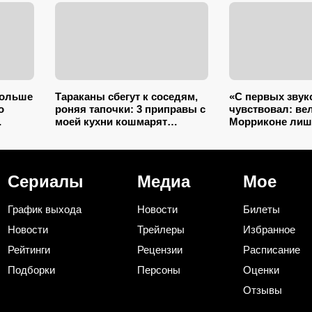
ольше
Тараканы сбегут к соседям,
«С первых звук
о
роняя тапочки: 3 приправы с
чувствовал: ве
моей кухни кошмарят
Морриконе ли
вредителей сильнее
писал музыку к
выми
дихлофоса
кино: всему вин
трагедия
Сериалы
Медиа
Мое
График выхода
Новости
Билеты
Новости
Трейлеры
Избранное
Рейтинги
Рецензии
Расписание
Подборки
Персоны
Оценки
Отзывы