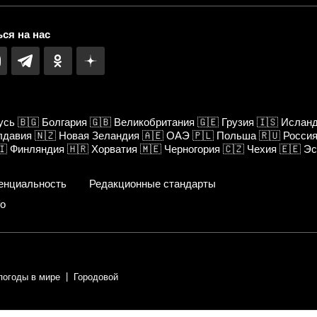
ся на нас
усь
🇧🇬
Болгария
🇬🇧
Великобритания
🇬🇪
Грузия
🇮🇸
Ислан
лдавия
🇳🇿
Новая Зеландия
🇦🇪
ОАЭ
🇵🇱
Польша
🇷🇺
Росси
🇮
Финляндия
🇭🇷
Хорватия
🇲🇪
Черногория
🇨🇿
Чехия
🇪🇪
Эс
енциальность
Редакционные стандарты
fo
погоды в мире
Городовой