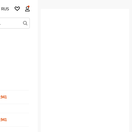
RUS
1941
1941