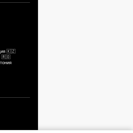
дия
🇰🇿
я
🇷🇴
тония