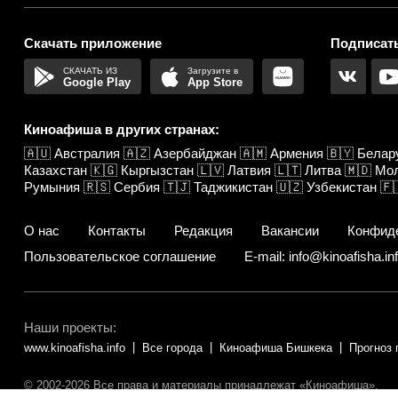
Скачать приложение
Подписать
Google Play
App Store
Киноафиша в других странах:
🇦🇺
Австралия
🇦🇿
Азербайджан
🇦🇲
Армения
🇧🇾
Белар
Казахстан
🇰🇬
Кыргызстан
🇱🇻
Латвия
🇱🇹
Литва
🇲🇩
Мо
Румыния
🇷🇸
Сербия
🇹🇯
Таджикистан
🇺🇿
Узбекистан
🇫
О нас
Контакты
Редакция
Вакансии
Конфид
Пользовательское соглашение
E-mail: info@kinoafisha.in
Наши проекты:
www.kinoafisha.info
Все города
Киноафиша Бишкека
Прогноз 
© 2002-2026 Все права и материалы принадлежат «Киноафиша».