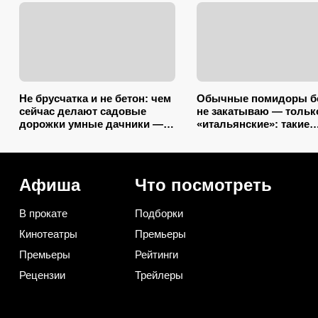
Не брусчатка и не бетон: чем
Обычные помидоры б
сейчас делают садовые
не закатываю — тольк
дорожки умные дачники — 4
«итальянские»: такие
практичных варианта
ароматные, что всегда
улетают со стола пер
Афиша
Что посмотреть
В прокате
Подборки
Кинотеатры
Премьеры
Премьеры
Рейтинги
Рецензии
Трейлеры