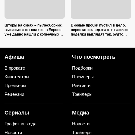
Шторы на окнах – пылесборник,
Винные пробки пустил в дело,
выкиньте этот колхоз: в Европе
перестав складывать в вазочке:
уже давно нашли 2 копеечных
поделки выглядят так, будто
альтернативы (и 1 – практичную)
делали итальянские мастера
Афиша
Что посмотреть
В прокате
Подборки
Кинотеатры
Премьеры
Премьеры
Рейтинги
Рецензии
Трейлеры
Сериалы
Медиа
График выхода
Новости
Новости
Трейлеры