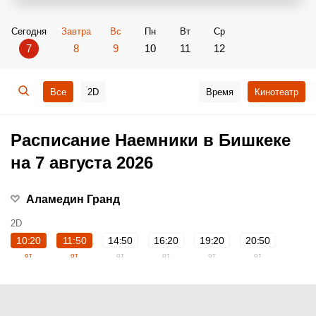
Сегодня
Завтра
Вс
Пн
Вт
Ср
7
8
9
10
11
12
Все
2D
Время
Кинотеатр
Расписание Наемники в Бишкеке
на 7 августа 2026
Аламедин Гранд
2D
10:20
11:50
14:50
16:20
19:20
20:50
от
от
от
от
от
от