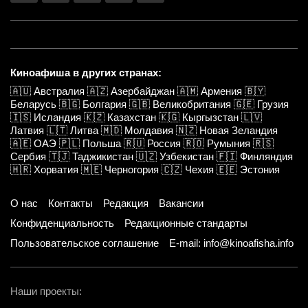
Киноафиша в других странах:
🇦🇺
Австралия
🇦🇿
Азербайджан
🇦🇲
Армения
🇧🇾
Беларусь
🇧🇬
Болгария
🇬🇧
Великобритания
🇬🇪
Грузия
🇮🇸
Исландия
🇰🇿
Казахстан
🇰🇬
Кыргызстан
🇱🇻
Латвия
🇱🇹
Литва
🇲🇩
Молдавия
🇳🇿
Новая Зеландия
🇦🇪
ОАЭ
🇵🇱
Польша
🇷🇺
Россия
🇷🇴
Румыния
🇷🇸
Сербия
🇹🇯
Таджикистан
🇺🇿
Узбекистан
🇫🇮
Финляндия
🇭🇷
Хорватия
🇲🇪
Черногория
🇨🇿
Чехия
🇪🇪
Эстония
О нас
Контакты
Редакция
Вакансии
Конфиденциальность
Редакционные стандарты
Пользовательское соглашение
E-mail: info@kinoafisha.info
Наши проекты: