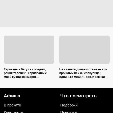
Тараканы сбегут к соседям,
Не ставьте диван к стене — это
роняя тапочки: 3 приправы с
прошлый век и безвкусица:
моей кухни кошмарят
сдвиньте мебель так, и комната
вредителей сильнее дихлофоса
преобразится как после ремонта
Афиша
Что посмотреть
В прокате
Подборки
Кинотеатры
Премьеры