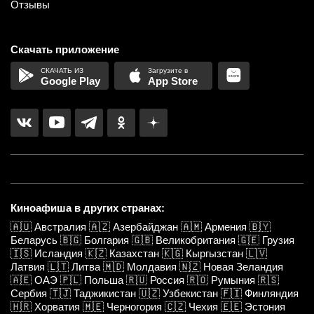
Отзывы
Скачать приложение
Google Play
App Store
Киноафиша в других странах:
🇦🇺
Австралия
🇦🇿
Азербайджан
🇦🇲
Армения
🇧🇾
Беларусь
🇧🇬
Болгария
🇬🇧
Великобритания
🇬🇪
Грузия
🇮🇸
Исландия
🇰🇿
Казахстан
🇰🇬
Кыргызстан
🇱🇻
Латвия
🇱🇹
Литва
🇲🇩
Молдавия
🇳🇿
Новая Зеландия
🇦🇪
ОАЭ
🇵🇱
Польша
🇷🇺
Россия
🇷🇴
Румыния
🇷🇸
Сербия
🇹🇯
Таджикистан
🇺🇿
Узбекистан
🇫🇮
Финляндия
🇭🇷
Хорватия
🇲🇪
Черногория
🇨🇿
Чехия
🇪🇪
Эстония