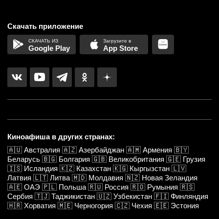
Скачать приложение
Google Play
App Store
Киноафиша в других странах:
🇦🇺
Австралия
🇦🇿
Азербайджан
🇦🇲
Армения
🇧🇾
Беларусь
🇧🇬
Болгария
🇬🇧
Великобритания
🇬🇪
Грузия
🇮🇸
Исландия
🇰🇿
Казахстан
🇰🇬
Кыргызстан
🇱🇻
Латвия
🇱🇹
Литва
🇲🇩
Молдавия
🇳🇿
Новая Зеландия
🇦🇪
ОАЭ
🇵🇱
Польша
🇷🇺
Россия
🇷🇴
Румыния
🇷🇸
Сербия
🇹🇯
Таджикистан
🇺🇿
Узбекистан
🇫🇮
Финляндия
🇭🇷
Хорватия
🇲🇪
Черногория
🇨🇿
Чехия
🇪🇪
Эстония