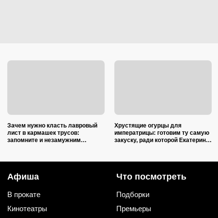
Зачем нужно класть лавровый
Хрустящие огурцы для
лист в кармашек трусов:
императрицы: готовим ту самую
запомните и незамужним
закуску, ради которой Екатерина
подругам расскажите
II закатывала пирушки
Афиша
Что посмотреть
В прокате
Подборки
Кинотеатры
Премьеры