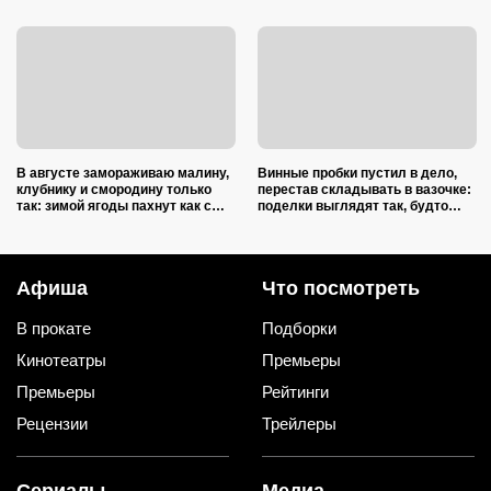
В августе замораживаю малину,
Винные пробки пустил в дело,
клубнику и смородину только
перестав складывать в вазочке:
так: зимой ягоды пахнут как с
поделки выглядят так, будто
грядки и не растекаются в кашу
делали итальянские мастера
Афиша
Что посмотреть
В прокате
Подборки
Кинотеатры
Премьеры
Премьеры
Рейтинги
Рецензии
Трейлеры
Сериалы
Медиа