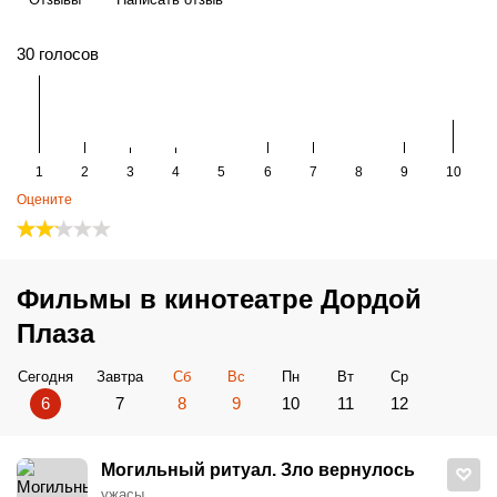
30
голосов
1
2
3
4
5
6
7
8
9
10
Оцените
Фильмы в кинотеатре Дордой
Плаза
Сегодня
Завтра
Сб
Вс
Пн
Вт
Ср
6
7
8
9
10
11
12
Могильный ритуал. Зло вернулось
ужасы