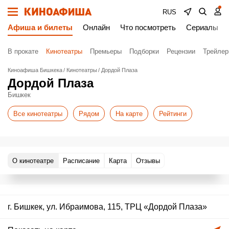
RUS
Афиша и билеты
Онлайн
Что посмотреть
Сериалы
В прокате
Кинотеатры
Премьеры
Подборки
Рецензии
Трейле
Киноафиша Бишкека
Кинотеатры
Дордой Плаза
Дордой Плаза
Бишкек
Все кинотеатры
Рядом
На карте
Рейтинги
О кинотеатре
Расписание
Карта
Отзывы
г. Бишкек, ул. Ибраимова, 115, ТРЦ «Дордой Плаза»