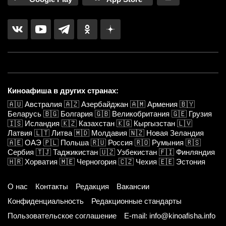
Киноафиша в других странах:
🇦🇺
Австралия
🇦🇿
Азербайджан
🇦🇲
Армения
🇧🇾
Беларусь
🇧🇬
Болгария
🇬🇧
Великобритания
🇬🇪
Грузия
🇮🇸
Исландия
🇰🇿
Казахстан
🇰🇬
Кыргызстан
🇱🇻
Латвия
🇱🇹
Литва
🇲🇩
Молдавия
🇳🇿
Новая Зеландия
🇦🇪
ОАЭ
🇵🇱
Польша
🇷🇺
Россия
🇷🇴
Румыния
🇷🇸
Сербия
🇹🇯
Таджикистан
🇺🇿
Узбекистан
🇫🇮
Финляндия
🇭🇷
Хорватия
🇲🇪
Черногория
🇨🇿
Чехия
🇪🇪
Эстония
О нас
Контакты
Редакция
Вакансии
Конфиденциальность
Редакционные стандарты
Пользовательское соглашение
E-mail: info@kinoafisha.info