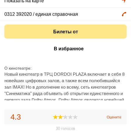
Показать на карте
0312 392020
/ единая справочная
Билеты от
В избранное
О кинотеатре
Новый кинотеатр в ТРЦ DORDOI PLAZA включает в себя 8
новейших цифровых залов, а также всем полюбившийся
зал IMAX! Но в дополнение ко всему, сеть кинотеатров
"Синематика" рада объявить об открытии единственного и
первого зала Dolby Atmos. Dolby Atmos является новейшей
разработкой в области воспроизведения звука, основанной
на том, что звуковая дорожка фильма не монтируется на
4.3
Оцените
студии «раз и навсегда», но формируется для каждого
кинотеатра в отдельности установленным в нем мощным
30
голосов